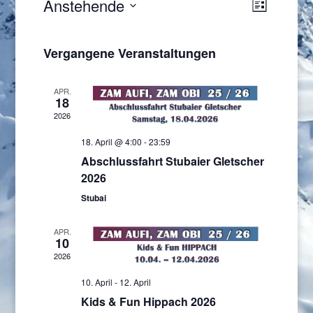
Ansicht
Veranst
Anstehende
Liste
Ansicht
Navigat
Datum
Navigat
wählen.
Vergangene Veranstaltungen
APR.
18
2026
18. April @ 4:00
-
23:59
Abschlussfahrt Stubaier Gletscher
2026
Stubai
APR.
10
2026
10. April
-
12. April
Kids & Fun Hippach 2026