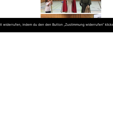
t widerrufen, indem du den den Button „Zustimmung widerrufen“ klicks