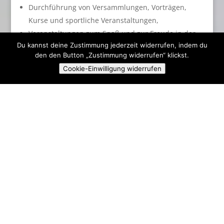
Durchführung von Versammlungen, Vorträgen,
Kurse und sportliche Veranstaltungen,
Veranstaltungen zum Spaß und zur Freude in der
Du kannst deine Zustimmung jederzeit widerrufen, indem du
Sportkultur.
den den Button „Zustimmung widerrufen“ klickst.
Cookie-Einwilligung widerrufen
(2)
Der Verein ist politisch und konfessionell
neutral.
(3)
Die Verwirklichung der satzungsgemäßen
Zwecke erfolgt unter Berücksichtigung der Belange
des Umwelt- und Naturschutzes, soweit dies ohne
Beeinträchtigung eines effizienten Sportbetriebes
möglich ist.
§ 4 Vergütungen für die
Vereinstätigkeit
(1)
Die Vereins- und Organämter werden