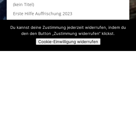
(kein Titel)
Erste Hilfe Auffrischung 2023
Skibasar 2023
Du kannst deine Zustimmung jederzeit widerrufen, indem du
Fackelwanderung 2023
den den Button „Zustimmung widerrufen“ klickst.
Ausfahrt zur Karlsbader Hütte!!
Cookie-Einwilligung widerrufen
Anstehende Veranstaltungen
Es sind keine anstehenden Veranstaltungen vorhanden.
Hinweis
Skiclub Ski & Fun Pielenhofen e.V.
Angerstr. 16A
93188 Pielenhofen
kontakt@sc-pielenhofen.de