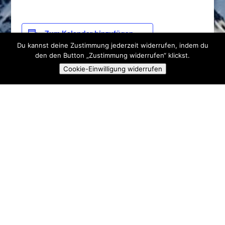
Zum Kalender hinzufügen
Du kannst deine Zustimmung jederzeit widerrufen, indem du
den den Button „Zustimmung widerrufen“ klickst.
Cookie-Einwilligung widerrufen
DETAILS
VERANSTALTER
Beginn:
Skiclub Ski & Fun
10. Januar
Pielenhofen e.V.
E-Mail
Ende:
kontakt@sc-
18. Januar
pielenhofen.de
Veranstaltungskateg
orie:
Veranstalter-Website
Veranstaltungen
anzeigen
VERANSTALTUNGSORT
Hochficht