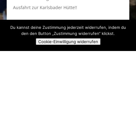
Ausfahrt zur Karlsbader Hütte!!
Anstehende Veranstaltungen
Du kannst deine Zustimmung jederzeit widerrufen, indem du
den den Button „Zustimmung widerrufen“ klickst.
Es sind keine anstehenden Veranstaltungen vorhanden.
Hinweis
Cookie-Einwilligung widerrufen
Skiclub Ski & Fun Pielenhofen e.V.
Angerstr. 16A
93188 Pielenhofen
kontakt@sc-pielenhofen.de
Satzung