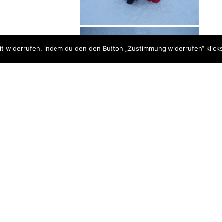
t widerrufen, indem du den den Button „Zustimmung widerrufen“ klicks