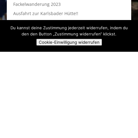
Fackelwanderung 2023
Ausfahrt zur Karlsbader Hütte!!
Du kannst deine Zustimmung jederzeit widerrufen, indem du
Anstehende Veranstaltungen
den den Button „Zustimmung widerrufen“ klickst.
Cookie-Einwilligung widerrufen
Es sind keine anstehenden Veranstaltungen vorhanden.
Hinweis
Skiclub Ski & Fun Pielenhofen e.V.
Angerstr. 16A
93188 Pielenhofen
kontakt@sc-pielenhofen.de