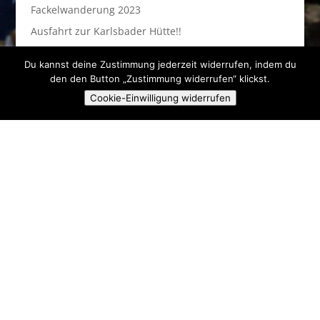
Fackelwanderung 2023
Ausfahrt zur Karlsbader Hütte!!
Du kannst deine Zustimmung jederzeit widerrufen, indem du
Anstehende Veranstaltungen
den den Button „Zustimmung widerrufen“ klickst.
Cookie-Einwilligung widerrufen
Es sind keine anstehenden Veranstaltungen vorhanden.
Hinweis
Skiclub Ski & Fun Pielenhofen e.V.
Angerstr. 16A
93188 Pielenhofen
kontakt@sc-pielenhofen.de