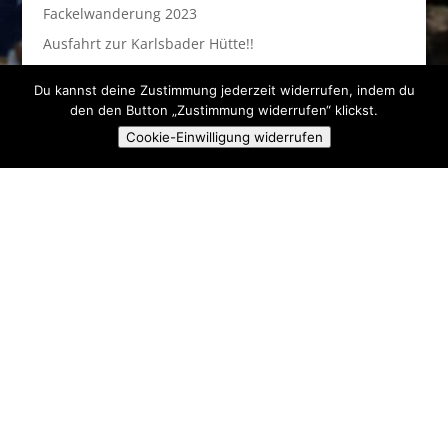
Fackelwanderung 2023
Ausfahrt zur Karlsbader Hütte!!
Du kannst deine Zustimmung jederzeit widerrufen, indem du
Anstehende Veranstaltungen
den den Button „Zustimmung widerrufen“ klickst.
Cookie-Einwilligung widerrufen
Es sind keine anstehenden Veranstaltungen vorhanden.
Hinweis
Skiclub Ski & Fun Pielenhofen e.V.
Angerstr. 16A
93188 Pielenhofen
kontakt@sc-pielenhofen.de