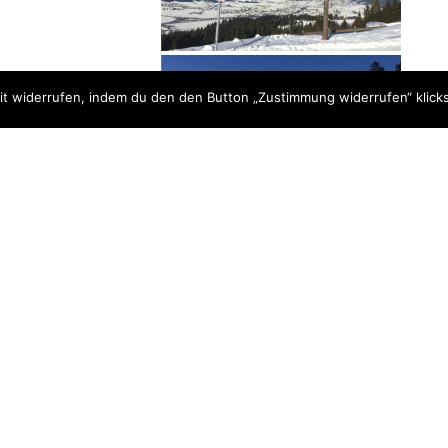
t widerrufen, indem du den den Button „Zustimmung widerrufen“ klicks