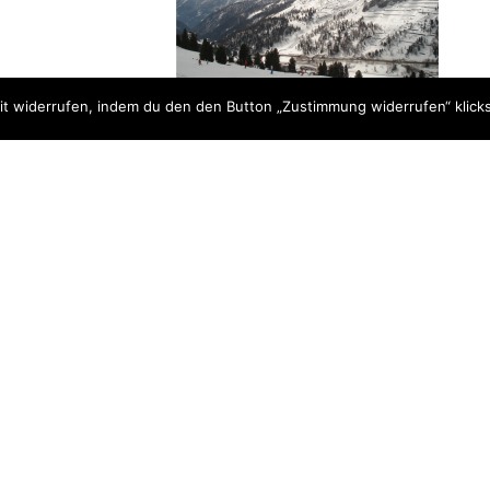
t widerrufen, indem du den den Button „Zustimmung widerrufen“ klicks