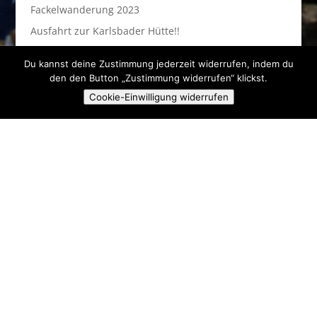
Fackelwanderung 2023
Ausfahrt zur Karlsbader Hütte!!
Du kannst deine Zustimmung jederzeit widerrufen, indem du
Anstehende Veranstaltungen
den den Button „Zustimmung widerrufen“ klickst.
Cookie-Einwilligung widerrufen
Es sind keine anstehenden Veranstaltungen vorhanden.
Hinweis
Skiclub Ski & Fun Pielenhofen e.V.
Angerstr. 16A
93188 Pielenhofen
kontakt@sc-pielenhofen.de