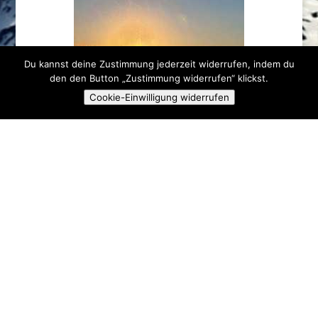
Du kannst deine Zustimmung jederzeit widerrufen, indem du
den den Button „Zustimmung widerrufen“ klickst.
Cookie-Einwilligung widerrufen
[ZEIGE EINE SLIDESHOW]
◄
1
2
Neueste Beiträge
(kein Titel)
Erste Hilfe Auffrischung 2023
Skibasar 2023
Fackelwanderung 2023